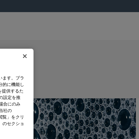
います。ブラ
分的に機能し
を提供するた
）の設定を推
た場合にのみ
。当社の
閲覧」をクリ
」のセクショ