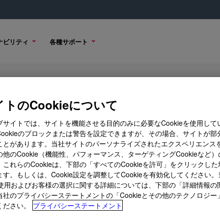
ナビリティ
各種サポート
astomer Suspension
トのCookieについて
ブサイトでは、サイトを機能させる目的のみに必要なCookieを使用して
Cookieのブロックまたは警告を設定できますが、その場合、サイトが部
ことがあります。当社サイトのパーソナライズされたエクスペリエンス
ル オプション
購入オプション
他のCookie（機能性、パフォーマンス、ターゲティングCookieなど
これらのCookieは、下部の「すべてのCookieを許可」をクリックし
す。もしくは、Cookie設定を調整してCookieを有効化してください
ieの使用およびお客様の選択に関する詳細については、下部の「詳細情報の
当社のプライバシーステートメントの「Cookieとその他のテクノロジー
ください。
プライバシーステートメント