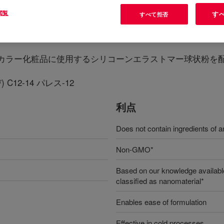
閲覧
す
すべて拒否
spension
?
カラー化粧品に使用するシリコーンエラストマー球状粉を
C12-14 パレス-12
利点
Does not contain ingredients of an
Non-GMO*
Based on our knowledge available
classified as nanomaterial*
Enables ease of formulation
Effective in cold processes