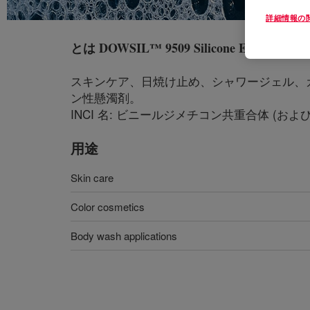
詳細情報の
とは
DOWSIL™ 9509 Silicone Elastomer Su
スキンケア、日焼け止め、シャワージェル、
ン性懸濁剤。
INCI 名: ビニールジメチコン共重合体 (および) 
用途
Skin care
Color cosmetics
Body wash applications