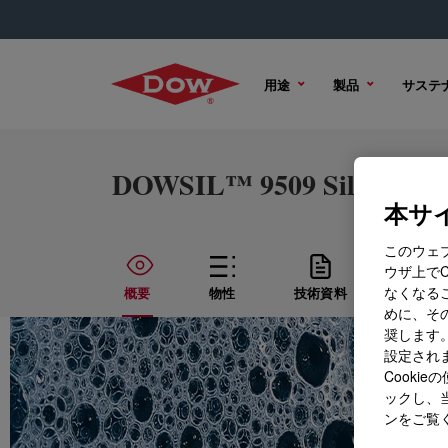
用途
製品
サステ
DOWSIL™ 9509 Silicone El
本サイ
このウェ
ウザ上で
なくなる
概要
物性
技術資料
サンプ
めに、その
奨します。
設定されま
Cook
ックし、
ンをご覧