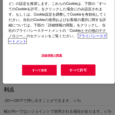
ど）の設定を推奨します。これらのCookieは、下部の「すべ
てのCookieを許可」をクリックした場合にのみ設定されま
とは
DOWSIL™ 888 Silicone Joint Sealant
?
す。もしくは、Cookie設定を調整してCookieを有効化してく
ださい。当社のCookieの使用およびお客様の選択に関する詳
セメントコンクリート の横方向伸縮ジョイント目地、
細については、下部の「詳細情報の閲覧」をクリックし、当
縦方向中央線や路肩ジョイント目地用の非流動シリコー
社のプライバシーステートメントの「Cookieとその他のテク
ノロジー」のセクションをご覧ください。
プライバシーステ
ンシーラント。
ートメント
用途
詳細情報の閲覧
新しい建設、修理、または修復アプリケーション</ li> </ ul>
すべて許可
すべて拒否
利点
-20〜120°Fで押し出すことができます。</ li>
幅が均一でないジョイントで使用される場合があります。</ li>