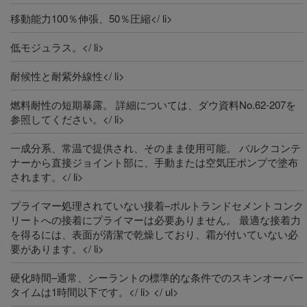
移動能力100％伸張、50％圧縮</ li>
低モジュラス。</ li>
耐候性と耐紫外線性</ li>
燃料耐性の短期暴露。 詳細については、ダウ資料No.62-207を
参照してください。</ li>
一成分系、常温で提供され、そのまま使用可能。 バルクコンテ
ナーから直接ジョイント部に、手動または空気圧ポンプで塗布
されます。</ li>
プライマー処理されていない接着–ポルトランドセメントコンク
リートへの接着にプライマーは必要ありません。 最適な接着力
を得るには、表面が清潔で乾燥しており、霜が付いていない必
要があります。</ li>
硬化時間–通常、シーラントの標準的な条件でのスキンオーバー
タイムは1時間以下です。</ li> </ ul>