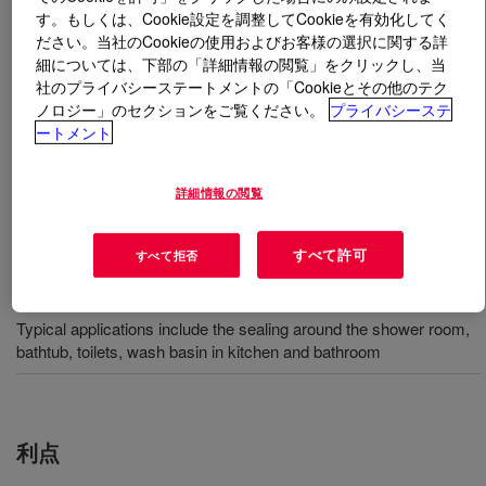
す。もしくは、Cookie設定を調整してCookieを有効化してく
ださい。当社のCookieの使用およびお客様の選択に関する詳
とは
DOWSIL™ 818 Mold Resistant Sealant
?
細については、下部の「詳細情報の閲覧」をクリックし、当
社のプライバシーステートメントの「Cookieとその他のテク
High-performance mold-proof glue is a one-component
ノロジー」のセクションをご覧ください。
プライバシーステ
neutral curing sealant. The product meets ASTM G 21
ートメント
anti-mildew performance standards and provides durable
mildew resistance in high temperature and high humidity
詳細情報の閲覧
environments.
すべて許可
すべて拒否
用途
Typical applications include the sealing around the shower room,
bathtub, toilets, wash basin in kitchen and bathroom
利点