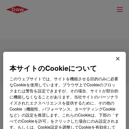
DOWSIL™ 781 Acetoxy Silicone
本サイトのCookieについて
このウェブサイトでは、サイトを機能させる目的のみに必要
なCookieを使用しています。ブラウザ上でCookieのブロッ
クまたは警告を設定できますが、その場合、サイトが部分的
とは
DOWSIL™ 781 Acetoxy Silicone
?
に機能しなくなることがあります。当社サイトのパーソナラ
イズされたエクスペリエンスを提供するために、その他の
Cookie（機能性、パフォーマンス、ターゲティングCookie
短時間で硬化する 1 成分形高弾性シーラント。グレー
など）の設定を推奨します。これらのCookieは、下部の「す
ジング、クラッド材を雨や紫外線から守るシーリン
べてのCookieを許可」をクリックした場合にのみ設定されま
グ、防風や一般的な内装シーリングに適しています。
す。もしくは、Cookie設定を調整してCookieを有効化して