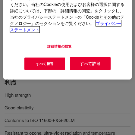
ください。当社のCookieの使用およびお客様の選択に関する
詳細については、下部の「詳細情報の閲覧」をクリックし、
用途
当社のプライバシーステートメントの「Cookieとその他のテ
クノロジー」のセクションをご覧ください。
プライバシー
DOWSIL™ 781 Acetoxy Sealant is a one-part, silicone sealant
ステートメント
which has good adhesion to a range of non-porous surfaces
including glass, aluminum, painted surfaces and composite
詳細情報の閲覧
boards; offers excellent resistance to aging, shrinkage, cracking
and discoloring
すべて許可
すべて拒否
利点
High strength
Good elasticity
Conforms to ISO 11600-F&G-20LM
Resistant to ozone, ultra-violet radiation and temperature