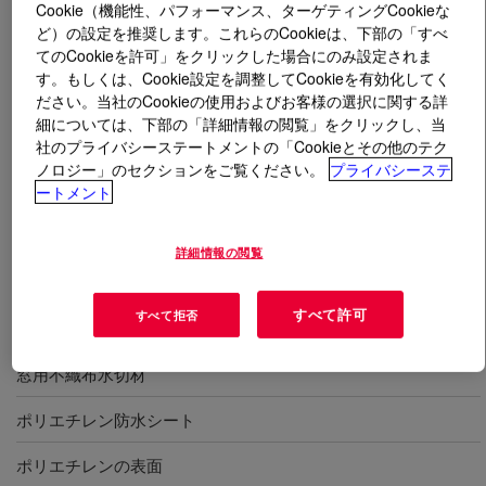
Cookie（機能性、パフォーマンス、ターゲティングCookieな
ど）の設定を推奨します。これらのCookieは、下部の「すべ
とは
DOWSIL™ 758 Silicone Weather Barrier
てのCookieを許可」をクリックした場合にのみ設定されま
Sealant
?
す。もしくは、Cookie設定を調整してCookieを有効化してく
ださい。当社のCookieの使用およびお客様の選択に関する詳
細については、下部の「詳細情報の閲覧」をクリックし、当
1成分形、オキシム型シリコーンシーラント。表面エネ
社のプライバシーステートメントの「Cookieとその他のテク
ルギーが低い被着体との接着に適している。プライマー
ノロジー」のセクションをご覧ください。
プライバシーステ
無しでポリエチレン、アルマイト処理アルミ、ビニール
ートメント
や、粉体塗装アルミに接着。
詳細情報の閲覧
用途
すべて許可
すべて拒否
自己接着タイプの窓用水切材、防水シート
窓用不織布水切材
ポリエチレン防水シート
ポリエチレンの表面