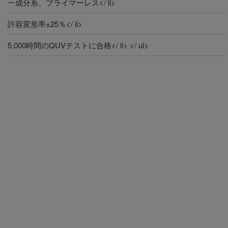
一成分系、プライマーレス</ li>
許容変形率±25％</ li>
5,000時間のQUVテストに合格</ li> </ ul>