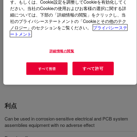
す。もしくは、Cookie設定を調整してCookieを有効化してく
ださい。当社のCookieの使用およびお客様の選択に関する詳
とは
DOWSIL™ 748 Non-Corrosive Sealant
?
細については、下部の「詳細情報の閲覧」をクリックし、当
社のプライバシーステートメントの「Cookieとその他のテク
ノロジー」のセクションをご覧ください。
プライバシーステ
特に電気用途に適した脱アルコールタイプの白色硬化
ートメント
RTV シーラント。
詳細情報の閲覧
用途
すべて許可
すべて拒否
General-purpose bonding and sealing applications where low odor
and non-corrosive properties are required
利点
Can be used in corrosion-sensitive electrical and PCB system
assemblies equipment with no adverse effect