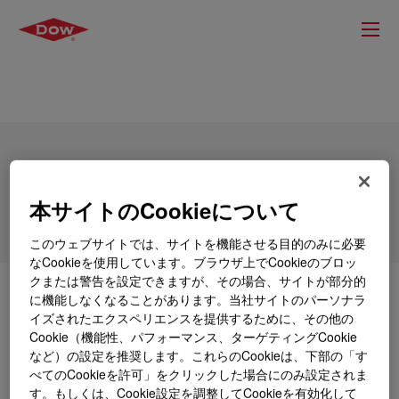
DOWSIL™ 7407 Adhesive
本サイトのCookieについて
このウェブサイトでは、サイトを機能させる目的のみに必要
なCookieを使用しています。ブラウザ上でCookieのブロッ
クまたは警告を設定できますが、その場合、サイトが部分的
とは
DOWSIL™ 7407 Adhesive
?
に機能しなくなることがあります。当社サイトのパーソナラ
イズされたエクスペリエンスを提供するために、その他の
Cookie（機能性、パフォーマンス、ターゲティングCookie
A solvent-base BPO cured silicone PSA for tape
など）の設定を推奨します。これらのCookieは、下部の「す
applications.
べてのCookieを許可」をクリックした場合にのみ設定されま
す。もしくは、Cookie設定を調整してCookieを有効化して