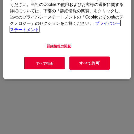
ください。当社のCookieの使用およびお客様の選択に関する
用途
詳細については、下部の「詳細情報の閲覧」をクリックし、
当社のプライバシーステートメントの「Cookieとその他のテ
General purpose adhesive
クノロジー」のセクションをご覧ください。
プライバシー
ステートメント
Splicing and plating tapes
詳細情報の閲覧
利点
すべて許可
すべて拒否
EB free PSA