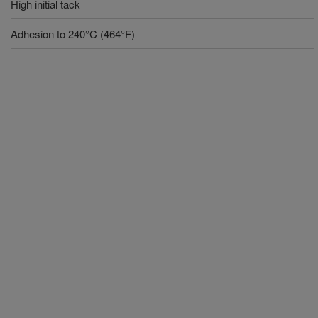
High initial tack
Adhesion to 240°C (464°F)