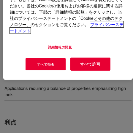
ださい。当社のCookieの使用およびお客様の選択に関する詳
細については、下部の「詳細情報の閲覧」をクリックし、当
とは
DOWSIL™ 7268 Adhesive
?
社のプライバシーステートメントの「Cookieとその他のテク
ノロジー」のセクションをご覧ください。
プライバシーステ
溶剤ベースのシリコーン感圧粘着剤。粘着性に優れ、マ
ートメント
スキングテープや保護テープでは 240 C まで接着力を発
揮します。
詳細情報の閲覧
用途
すべて許可
すべて拒否
Masking and plating tapes
Applications requiring a balance of properties emphasizing high
tack
利点