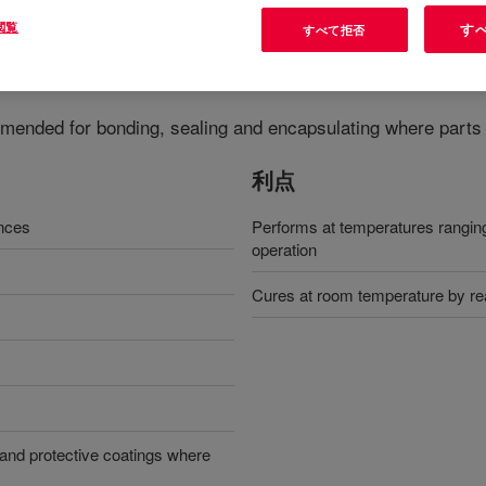
閲覧
す
すべて拒否
rial Grade Silicone Sealant
?
mmended for bonding, sealing and encapsulating where parts
利点
ances
Performs at temperatures ranging
operation
Cures at room temperature by reac
g and protective coatings where