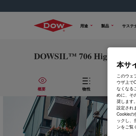
用途
製品
サステ
DOWSIL™ 706 High Temperat
本サイ
このウェ
ウザ上で
なくなる
概要
物性
技術
めに、その
奨します。
設定されま
Cook
ックし、
ンをご覧