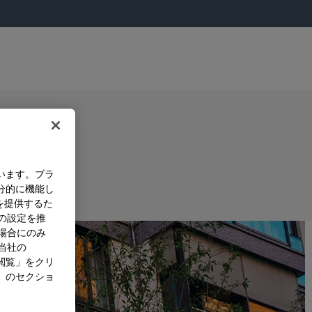
lant
います。ブラ
分的に機能し
を提供するた
ション
）の設定を推
た場合にのみ
。当社の
閲覧」をクリ
」のセクショ