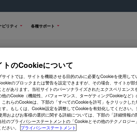
ナビリティ
各種サポート
ure Industrial Grade Silicone Sea
トのCookieについて
ブサイトでは、サイトを機能させる目的のみに必要なCookieを使用して
Cookieのブロックまたは警告を設定できますが、その場合、サイトが部
ことがあります。当社サイトのパーソナライズされたエクスペリエンス
資料
サンプル オプション
購入オプ
他のCookie（機能性、パフォーマンス、ターゲティングCookieなど
これらのCookieは、下部の「すべてのCookieを許可」をクリックし
す。もしくは、Cookie設定を調整してCookieを有効化してください
ieの使用およびお客様の選択に関する詳細については、下部の「詳細情報の
当社のプライバシーステートメントの「Cookieとその他のテクノロジー
ください。
プライバシーステートメント