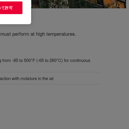
べて許可
 must perform at high temperatures.
 from -85 to 500°F (-65 to 260°C) for continuous
tion with moisture in the air