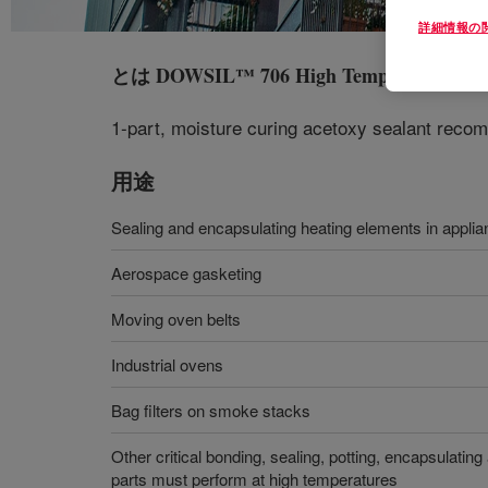
詳細情報の
とは
DOWSIL™ 706 High Temperature Indust
1-part, moisture curing acetoxy sealant reco
用途
Sealing and encapsulating heating elements in appli
Aerospace gasketing
Moving oven belts
Industrial ovens
Bag filters on smoke stacks
Other critical bonding, sealing, potting, encapsulatin
parts must perform at high temperatures