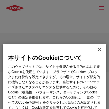
DOWSIL™ 5-7210 LF Emulsion
本サイトのCookieについて
このウェブサイトでは、サイトを機能させる目的のみに必要
なCookieを使用しています。ブラウザ上でCookieのブロッ
クまたは警告を設定できますが、その場合、サイトが部分的
とは
DOWSIL™ 5-7210 LF Emulsion
?
に機能しなくなることがあります。当社サイトのパーソナラ
イズされたエクスペリエンスを提供するために、その他の
Cookie（機能性、パフォーマンス、ターゲティングCookie
Water dispersible, ultra high molecular weight PDMS
など）の設定を推奨します。これらのCookieは、下部の「す
provides improved wet and dry rub resistance to leather
べてのCookieを許可」をクリックした場合にのみ設定されま
top coating and improves the softness of leather, BTX
す。もしくは、Cookie設定を調整してCookieを有効化して