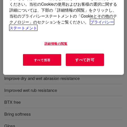
free.
ください。当社のCookieの使用およびお客様の選択に関する
詳細については、下部の「詳細情報の閲覧」をクリックし、
当社のプライバシーステートメントの「Cookieとその他のテ
用途
クノロジー」のセクションをご覧ください。
プライバシー
ステートメント
Water based leather top coating multipurpose performance
additive
詳細情報の閲覧
すべて許可
すべて拒否
利点
Improve dry and wet abrasion resistance
Improved wet rub resistance
BTX free
Bring softness
Gloss