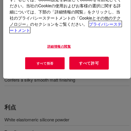
ださい。当社のCookieの使用およびお客様の選択に関する詳
細については、下部の「詳細情報の閲覧」をクリックし、当
とは
DOWSIL™ 5-7024 LF Powder
?
社のプライバシーステートメントの「Cookieとその他のテク
ノロジー」のセクションをご覧ください。
プライバシーステ
White elastomeric silicone powder. Silicone additive for
ートメント
solvent and aqueous leather finishing
詳細情報の閲覧
用途
すべて許可
すべて拒否
Leather finishing
Confers a silky smooth matt finishing
利点
White elastomeric silicone powder