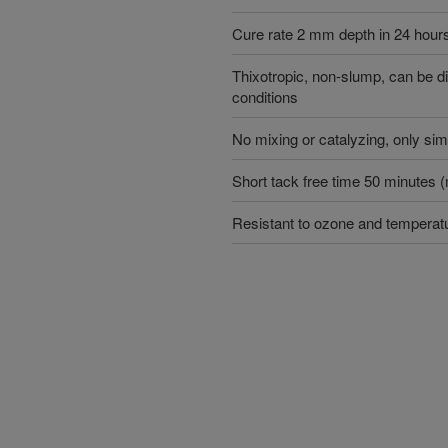
Cure rate 2 mm depth in 24 hour
Thixotropic, non-slump, can be 
conditions
No mixing or catalyzing, only sim
Short tack free time 50 minutes
Resistant to ozone and temperat