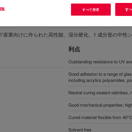
閲覧
す
すべて拒否
ant
?
グ産業向けに作られた高性能、湿分硬化、1 成分形の中性
利点
Outstanding resistance to UV an
Good adhesion to a range of glass
including acrylics polyamides, 
Neutral curing sealant odorless, 
Good mechanical properties: high 
Cured material flexible from 40°
Solvent free