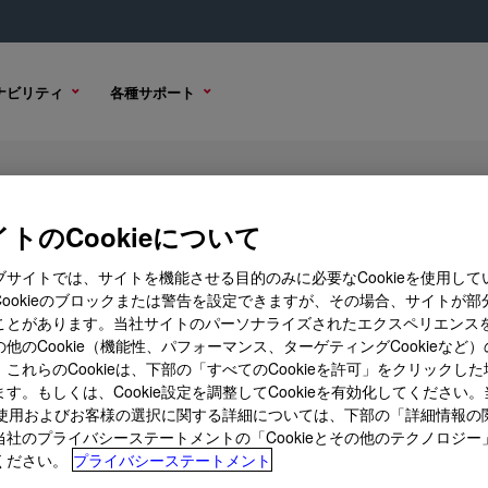
ナビリティ
各種サポート
Glass Sealant
トのCookieについて
ブサイトでは、サイトを機能させる目的のみに必要なCookieを使用して
Cookieのブロックまたは警告を設定できますが、その場合、サイトが部
ション
購入オプション
ことがあります。当社サイトのパーソナライズされたエクスペリエンス
他のCookie（機能性、パフォーマンス、ターゲティングCookieなど
これらのCookieは、下部の「すべてのCookieを許可」をクリックし
す。もしくは、Cookie設定を調整してCookieを有効化してください
ieの使用およびお客様の選択に関する詳細については、下部の「詳細情報の
当社のプライバシーステートメントの「Cookieとその他のテクノロジー
ください。
プライバシーステートメント