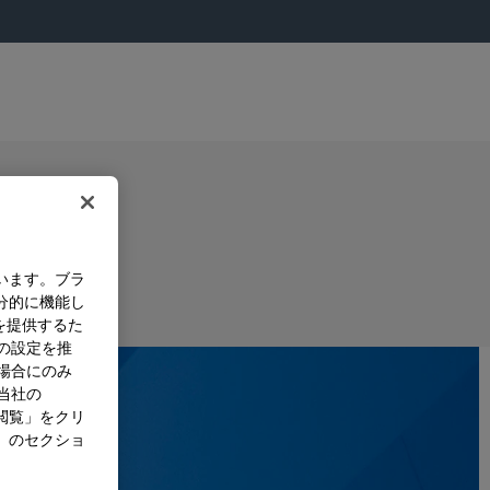
います。ブラ
分的に機能し
を提供するた
）の設定を推
た場合にのみ
。当社の
閲覧」をクリ
」のセクショ