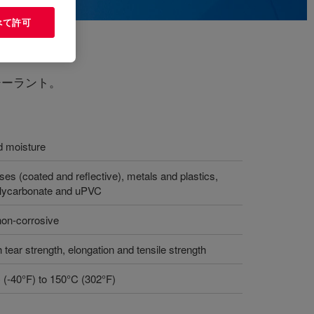
べて許可
シーラント。
d moisture
es (coated and reflective), metals and plastics,
polycarbonate and uPVC
non-corrosive
tear strength, elongation and tensile strength
C (-40°F) to 150°C (302°F)