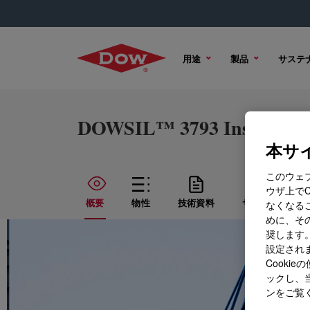
用途
製品
サステ
DOWSIL™ 3793 Insulating 
本サイ
このウェ
ウザ上で
概要
物性
技術資料
サンプル オプ
なくなる
めに、その
奨します。
設定されま
Cook
ックし、
ンをご覧