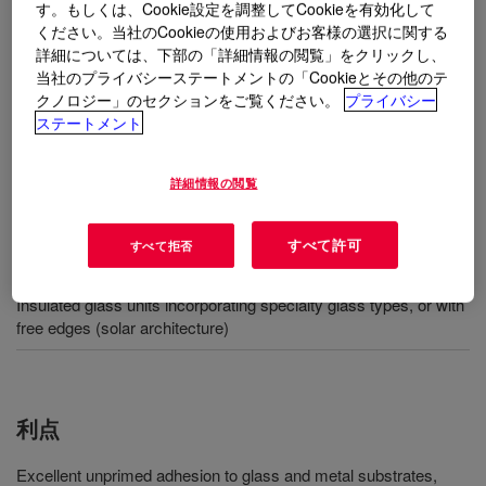
ストマー。構造的グレージングが施されたユニットに
す。もしくは、Cookie設定を調整してCookieを有効化して
も使用できます。DOWSIL™ 3-0117 は、空気中の水分
ください。当社のCookieの使用およびお客様の選択に関する
詳細については、下部の「詳細情報の閲覧」をクリックし、
と反応して硬化し、耐久性と柔軟性に優れた高粘度の
当社のプライバシーステートメントの「Cookieとその他のテ
シリコーンシールになります。シリコーンシールは化
クノロジー」のセクションをご覧ください。
プライバシー
学的安定性が高く、風化によって物理的性質がほとん
ステートメント
ど変化しません。
詳細情報の閲覧
用途
すべて許可
すべて拒否
Secondary sealant in a dual-sealed insulating glass unit
Insulated glass units incorporating specialty glass types, or with
free edges (solar architecture)
利点
Excellent unprimed adhesion to glass and metal substrates,