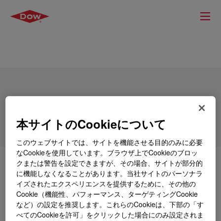
DOWSIL™ 3-0117 Silicone Insulating
Glass Sealant
本サイトのCookieについて
このウェブサイトでは、サイトを機能させる目的のみに必要
なCookieを使用しています。ブラウザ上でCookieのブロッ
クまたは警告を設定できますが、その場合、サイトが部分的
とは
DOWSIL™ 3-0117 Silicone Insulating Glass
に機能しなくなることがあります。当社サイトのパーソナラ
Sealant
?
イズされたエクスペリエンスを提供するために、その他の
Cookie（機能性、パフォーマンス、ターゲティングCookie
二重シール断熱ガラスユニットの二次シーラントとし
など）の設定を推奨します。これらのCookieは、下部の「す
て使用するために作られた単一成分のシリコーンエラ
べてのCookieを許可」をクリックした場合にのみ設定されま