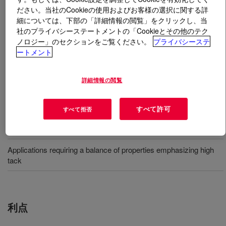
ださい。当社のCookieの使用およびお客様の選択に関する詳
細については、下部の「詳細情報の閲覧」をクリックし、当
とは
DOWSIL™ 280A Adhesive
?
社のプライバシーステートメントの「Cookieとその他のテク
ノロジー」のセクションをご覧ください。
プライバシーステ
溶剤ベースのシリコーン感圧粘着剤。粘着性に優れ、マ
ートメント
スキングテープや保護テープでは 240 C まで接着力を発
揮します。
詳細情報の閲覧
用途
すべて許可
すべて拒否
Masking and plating tapes
Applications requiring a balance of properties emphasizing high
tack
利点