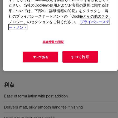
ださい。当社のCookieの使用およびお客様の選択に関する詳
細については、下部の「詳細情報の閲覧」をクリックし、当
とは
DOWSIL™ 2150 Silicone Emulsion
?
社のプライバシーステートメントの「Cookieとその他のテク
ノロジー」のセクションをご覧ください。
プライバシーステ
Latex glove treatment.
ートメント
用途
詳細情報の閲覧
Developed to facilitate the ease of incorporation of silicone
すべて許可
すべて拒否
polymer into water-based latex glove treatments
利点
Ease of formulation with post addition
Delivers matt, silky smooth hand feel finishing
Does not impact on tackiness