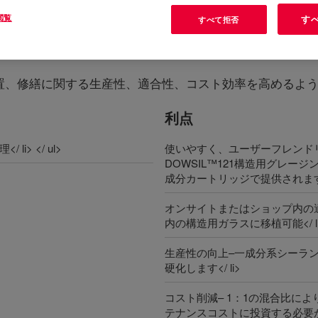
閲覧
す
すべて拒否
lant
?
立、設置、修繕に関する生産性、適合性、コスト効率を高めるよ
利点
> </ ul>
使いやすく、ユーザーフレンド
DOWSIL™121構造用グレ
成分カートリッジで提供されます</
オンサイトまたはショップ内の
内の構造用ガラスに移植可能</ li
生産性の向上–一成分系シーラン
硬化します</ li>
コスト削減– 1：1の混合比に
テナンスコストに投資する必要がな