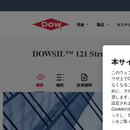
用途
製品
サステ
DOWSIL™ 121 Structural G
本サイ
このウェ
ウザ上で
なくなる
概要
物性
技術資料
サンプル オプ
めに、その
奨します。
設定されま
Cook
ックし、
ンをご覧