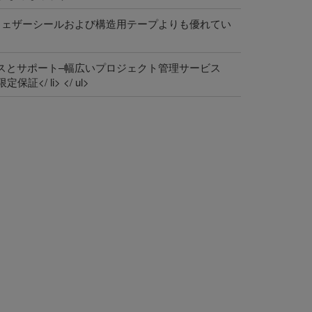
ウェザーシールおよび構造用テープよりも優れてい
スとサポート–幅広いプロジェクト管理サービス
/ li> </ ul>