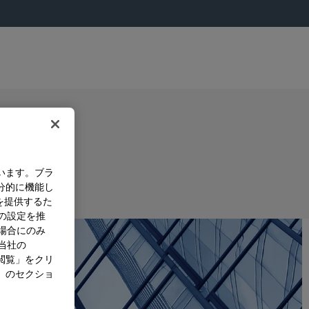
います。ブラ
分的に機能し
を提供するた
）の設定を推
た場合にのみ
。当社の
閲覧」をクリ
」のセクショ