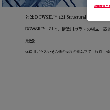
詳細情報の
とは
DOWSIL™ 121 Structural Glazing Sea
DOWSIL™ 121は、構造用ガラスの組
用途
構造用ガラスやその他の基板の組み立て、設置、修理</ li