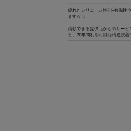
優れたシリコーン性能–有機性
ます</ li>
信頼できる提供元からのサービ
と、20年間利用可能な構造接着限定保証<