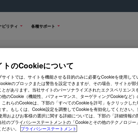
ナビリティ
各種サポート
lazing Sealant
トのCookieについて
ブサイトでは、サイトを機能させる目的のみに必要なCookieを使用して
Cookieのブロックまたは警告を設定できますが、その場合、サイトが部
ことがあります。当社サイトのパーソナライズされたエクスペリエンス
ション
購入オプション
他のCookie（機能性、パフォーマンス、ターゲティングCookieなど
これらのCookieは、下部の「すべてのCookieを許可」をクリックし
す。もしくは、Cookie設定を調整してCookieを有効化してください
ieの使用およびお客様の選択に関する詳細については、下部の「詳細情報の
当社のプライバシーステートメントの「Cookieとその他のテクノロジー
ください。
プライバシーステートメント