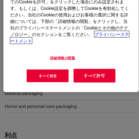
てのCookieを許可」をクリックした場合にのみ設定されま
す。もしくは、Cookie設定を調整してCookieを有効化してく
とは
DOWLEX™ NG 5056G Polyethylene Resin
?
ださい。当社のCookieの使用およびお客様の選択に関する詳
細については、下部の「詳細情報の閲覧」をクリックし、当
社のプライバシーステートメントの「Cookieとその他のテク
Linear low density polyethylene designed for high
ノロジー」のセクションをご覧ください。
プライバシーステ
performance blown films requiring very low gels, good
ートメント
optics, high tear resistance, and good sealability.
詳細情報の閲覧
用途
すべて許可
すべて拒否
Food and beverage packaging
Medical packaging
Home and personal care packaging
利点