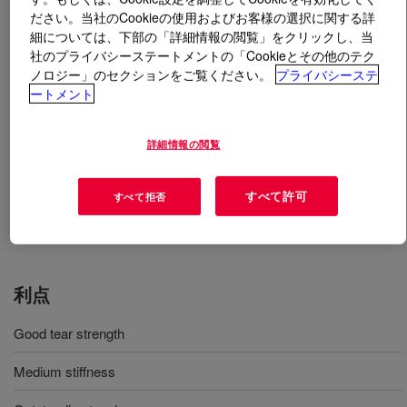
ださい。当社のCookieの使用およびお客様の選択に関する詳
細については、下部の「詳細情報の閲覧」をクリックし、当
とは
DOWLEX™ 2042G Polyethylene Resin
?
社のプライバシーステートメントの「Cookieとその他のテク
ノロジー」のセクションをご覧ください。
プライバシーステ
Linear low density polyethylene that features good tear
ートメント
strength, medium stiffness and outstanding toughness
詳細情報の閲覧
用途
すべて許可
すべて拒否
Shrink Film Applications
利点
Good tear strength
Medium stiffness