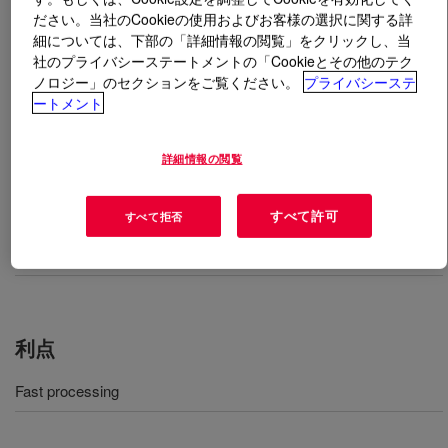
ださい。当社のCookieの使用およびお客様の選択に関する詳
細については、下部の「詳細情報の閲覧」をクリックし、当
とは
DOWLEX™ 2038.68G Polyethylene Resin
?
社のプライバシーステートメントの「Cookieとその他のテク
ノロジー」のセクションをご覧ください。
プライバシーステ
Linear low density polyethylene for blown film paper
ートメント
product overwrap applications offers fast processing on
narrow die gaps​.
詳細情報の閲覧
用途
すべて許可
すべて拒否
Blown film paper product overwrap applications
利点
Fast processing