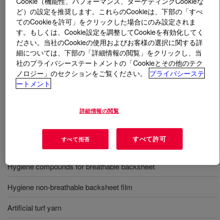
Cookie（機能性、パフォーマンス、ターゲティングCookieな
ど）の設定を推奨します。これらのCookieは、下部の「すべ
てのCookieを許可」をクリックした場合にのみ設定されま
とは
DOWLEX™ 2036G Polyethylene Resin
?
す。もしくは、Cookie設定を調整してCookieを有効化してく
ださい。当社のCookieの使用およびお客様の選択に関する詳
A linear low-density polyethylene that offers balanced
細については、下部の「詳細情報の閲覧」をクリックし、当
tear and release properties. This is Processable at high
社のプライバシーステートメントの「Cookieとその他のテク
line speeds on cast film equipment.
ノロジー」のセクションをご覧ください。
プライバシーステ
ートメント
用途
詳細情報の閲覧
Cast stretch wrap film
すべて許可
すべて拒否
Hygiene breathable backsheet film
Hygiene compounds for breathable backsheet
Hygiene non-breathable backsheet film
Artificial turf yarn