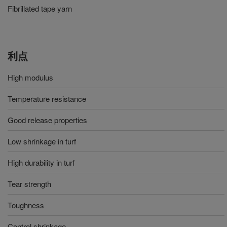
Fibrillated tape yarn
利点
High modulus
Temperature resistance
Good release properties
Low shrinkage in turf
High durability in turf
Tear strength
Toughness
Control shrinkage