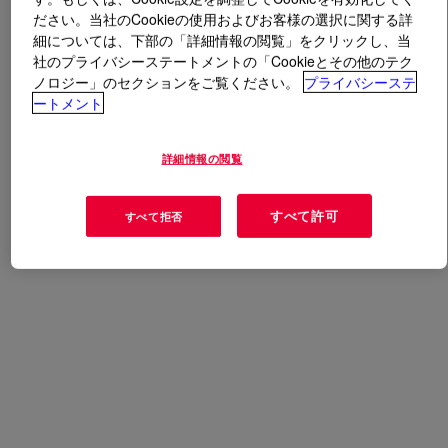
ださい。当社のCookieの使用およびお客様の選択に関する詳
細については、下部の「詳細情報の閲覧」をクリックし、当
とは
DOWFROTH™ 290A Flotation Frother
?
社のプライバシーステートメントの「Cookieとその他のテク
ノロジー」のセクションをご覧ください。
プライバシーステ
Medium molecular weight PGE butyl ether frothers.
ートメント
Efficient for coarse particle flotation.
詳細情報の閲覧
用途
すべて許可
すべて拒否
Flotation