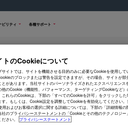
ナビリティ
各種サポート
er
トのCookieについて
ブサイトでは、サイトを機能させる目的のみに必要なCookieを使用して
Cookieのブロックまたは警告を設定できますが、その場合、サイトが部
ことがあります。当社サイトのパーソナライズされたエクスペリエンス
購入オプション
他のCookie（機能性、パフォーマンス、ターゲティングCookieなど
これらのCookieは、下部の「すべてのCookieを許可」をクリックし
す。もしくは、Cookie設定を調整してCookieを有効化してください
ieの使用およびお客様の選択に関する詳細については、下部の「詳細情報の
当社のプライバシーステートメントの「Cookieとその他のテクノロジー
ください。
プライバシーステートメント