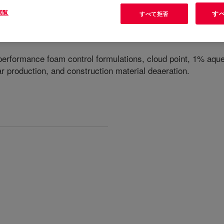
閲覧
す
すべて拒否
performance foam control formulations, cloud point, 1% aque
r production, and construction material deaeration.