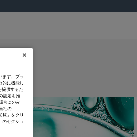
います。ブラ
分的に機能し
を提供するた
）の設定を推
た場合にのみ
。当社の
閲覧」をクリ
」のセクショ