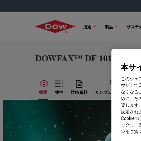
用途
製品
サステ
DOWFAX™ DF 101 Defoam
本サイ
このウェ
ウザ上で
なくなる
概要
物性
技術資料
サンプル オプション
めに、その
奨します。
設定されま
Cook
ックし、
ンをご覧