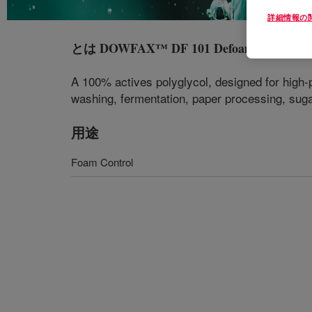
詳細情報の
とは
DOWFAX™ DF 101 Defoamer
?
A 100% actives polyglycol, designed for high-
washing, fermentation, paper processing, suga
用途
Foam Control