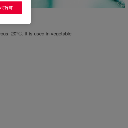
べて許可
ous: 20°C. It is used in vegetable