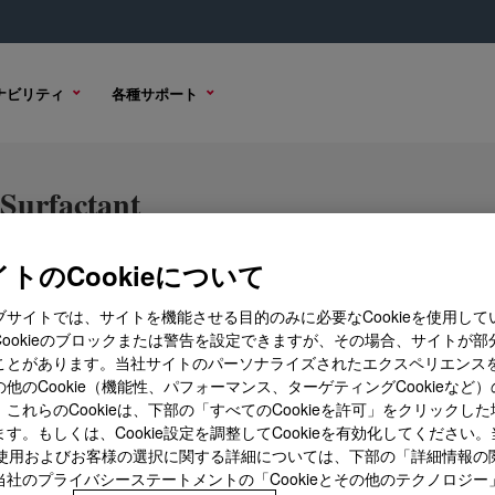
ナビリティ
各種サポート
urfactant
トのCookieについて
ブサイトでは、サイトを機能させる目的のみに必要なCookieを使用して
購入オプション
Cookieのブロックまたは警告を設定できますが、その場合、サイトが部
ことがあります。当社サイトのパーソナライズされたエクスペリエンス
他のCookie（機能性、パフォーマンス、ターゲティングCookieなど
これらのCookieは、下部の「すべてのCookieを許可」をクリックし
す。もしくは、Cookie設定を調整してCookieを有効化してください
ieの使用およびお客様の選択に関する詳細については、下部の「詳細情報の
当社のプライバシーステートメントの「Cookieとその他のテクノロジー