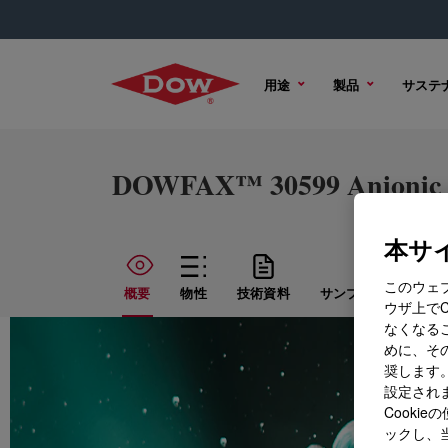
用途
製品
サステ
DOWFAX™ 30599 Anionic S
本サイ
このウェ
概要
物性
技術資料
サンプル オプション
ウザ上で
なくなる
めに、その
奨します。
設定されま
Cook
ックし、