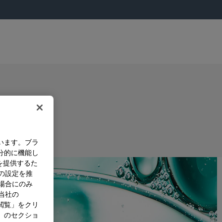
います。ブラ
分的に機能し
を提供するた
）の設定を推
た場合にのみ
。当社の
閲覧」をクリ
」のセクショ