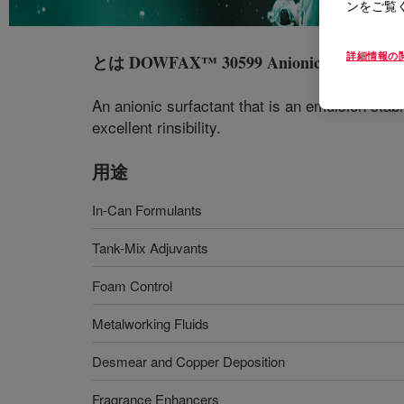
ンをご覧
詳細情報の
とは
DOWFAX™ 30599 Anionic Surfactant
An anionic surfactant that is an emulsion stabil
excellent rinsibility.
用途
In-Can Formulants
Tank-Mix Adjuvants
Foam Control
Metalworking Fluids
Desmear and Copper Deposition
Fragrance Enhancers