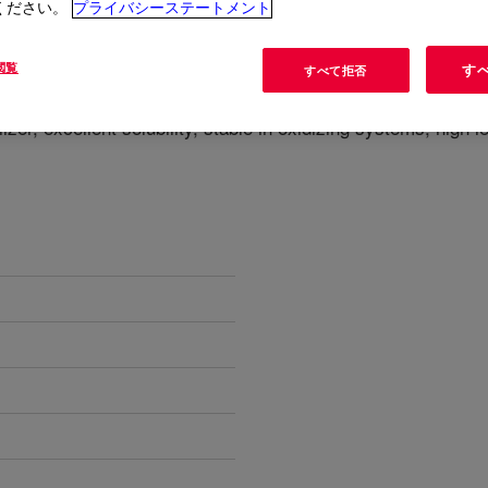
ください。
プライバシーステートメント
閲覧
す
すべて拒否
?
izer, excellent solubility, stable in oxidizing systems, high l