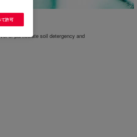
べて許可
evel of particulate soil detergency and