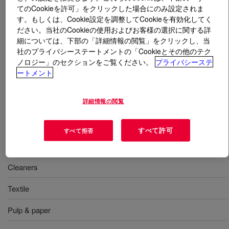
てのCookieを許可」をクリックした場合にのみ設定されま
す。もしくは、Cookie設定を調整してCookieを有効化してく
とは
DOWFAX™ 2A1 Solution Surfactant
?
ださい。当社のCookieの使用およびお客様の選択に関する詳
細については、下部の「詳細情報の閲覧」をクリックし、当
An anionic surfactant that offers excellent solubility &
社のプライバシーステートメントの「Cookieとその他のテク
stability in acidic, alkaline, bleach & other oxidizing
ノロジー」のセクションをご覧ください。
プライバシーステ
systems, and emulsion stabilization. Primary emulsifier
ートメント
in the process of manufacture of emulsion polymerisation
of Nitrile or Styrene Butadiene rubbers (NBR and e-
詳細情報の閲覧
SBR).
すべて許可
すべて拒否
用途
Cleaners
Textile
Pulp & paper