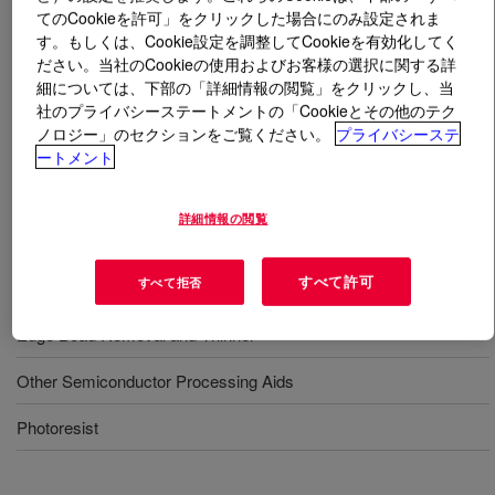
てのCookieを許可」をクリックした場合にのみ設定されま
す。もしくは、Cookie設定を調整してCookieを有効化してく
とは
DOWANOL™ PMA Glycol Ether Acetate STD
ださい。当社のCookieの使用およびお客様の選択に関する詳
Electronics Grade
?
細については、下部の「詳細情報の閲覧」をクリックし、当
社のプライバシーステートメントの「Cookieとその他のテク
A moderate evaporating, hydrophobic glycol ether with
ノロジー」のセクションをご覧ください。
プライバシーステ
low viscosity and excellent properties for solvent-borne
ートメント
systems. Very fast evaporation glycol ether. Provides
low metals content for the electronics market.
詳細情報の閲覧
すべて許可
用途
すべて拒否
Edge Bead Removal and Thinner
Other Semiconductor Processing Aids
Photoresist