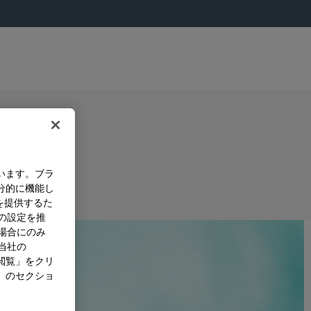
います。ブラ
分的に機能し
を提供するた
）の設定を推
た場合にのみ
。当社の
閲覧」をクリ
」のセクショ