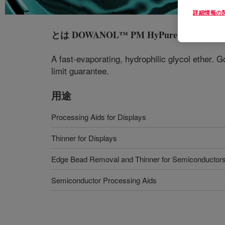
詳細情報の
とは
DOWANOL™ PM HyPure-5 Glycol Et
A fast-evaporating, hydrophilic glycol ether. 
limit guarantee.
用途
Processing Aids for Displays
Thinner for Displays
Edge Bead Removal and Thinner for Semiconductor
Semiconductor Processing Aids