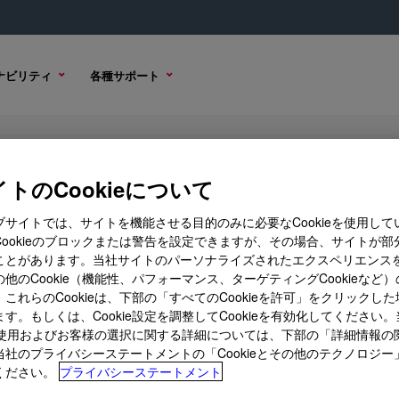
ナビリティ
各種サポート
Glycol Ether
トのCookieについて
ブサイトでは、サイトを機能させる目的のみに必要なCookieを使用して
Cookieのブロックまたは警告を設定できますが、その場合、サイトが部
ことがあります。当社サイトのパーソナライズされたエクスペリエンス
ション
購入オプション
他のCookie（機能性、パフォーマンス、ターゲティングCookieなど
これらのCookieは、下部の「すべてのCookieを許可」をクリックし
す。もしくは、Cookie設定を調整してCookieを有効化してください
ieの使用およびお客様の選択に関する詳細については、下部の「詳細情報の
当社のプライバシーステートメントの「Cookieとその他のテクノロジー
ください。
プライバシーステートメント