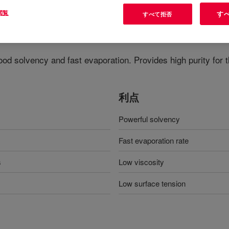
閲覧
す
すべて拒否
her
?
Good solvency and fast evaporation. Provides high purity for 
利点
Powerful solvency
Fast evaporation rate
s
Low viscosity
Low surface tension