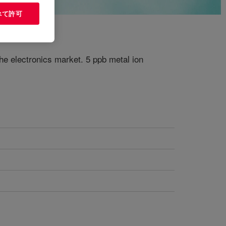
べて許可
the electronics market. 5 ppb metal ion