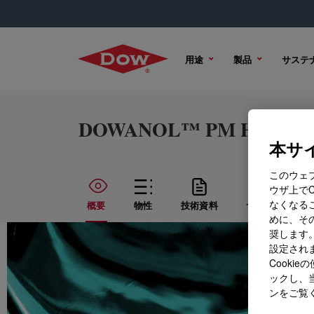
用途
製品
サステ
DOWANOL™ PM HyPure-5 
本サイ
このウェ
ウザ上で
なくなる
概要
物性
技術資料
サンプル オプ
めに、その
奨します。
設定されま
Cook
ックし、
ンをご覧