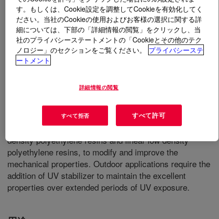
す。もしくは、Cookie設定を調整してCookieを有効化してく
ださい。当社のCookieの使用およびお客様の選択に関する詳
とは
DOW™ MDPE NG 7525 Medium Density
細については、下部の「詳細情報の閲覧」をクリックし、当
Polyethylene Resin
?
社のプライバシーステートメントの「Cookieとその他のテク
ノロジー」のセクションをご覧ください。
プライバシーステ
MDPE NG 7525 is a Medium Density Polyethylene Resin
ートメント
produced in the UNIPOL™ Process. This resin is
recommended to be used in thin-wall micro-irrigation
詳細情報の閲覧
tape application and profile extrusion application. Resin
exhibits good draw down characteristics producing tapes
すべて許可
with a reliable balance of extrusion and stiffness. It can
すべて拒否
also be used as a component in mixtures with low
density polyethylene resins and linear low density
polyethylene resins, to modify and improve the
mechanical properties. Outdoor applications require the
addition of UV stabilizer to maintain the excellent
properties over extended periods of UV exposure.