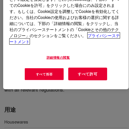
てのCookieを許可」をクリックした場合にのみ設定されま
す。もしくは、Cookie設定を調整してCookieを有効化してく
とは
DOW™ LDPE 780E Low Density Polyethylene
ださい。当社のCookieの使用およびお客様の選択に関する詳
Resin
?
細については、下部の「詳細情報の閲覧」をクリックし、当
社のプライバシーステートメントの「Cookieとその他のテク
Can be readily processed using conventional injection
ノロジー」のセクションをご覧ください。
プライバシーステ
molding techniques utilising melt temperatures between
ートメント
140 and 250°C, a mold temperature between 10 and
50°C, and injection pressure between 50 and 150 MPa.
詳細情報の閲覧
When properly injection molded, 780E Low Density
Polyethylene Resin exhibit: - Excellent flow - Good
すべて許可
すべて拒否
rigidity - Good surface gloss. The purchaser remains
responsible for determining whether the use complies
with all relevant regulations.
用途
Housewares