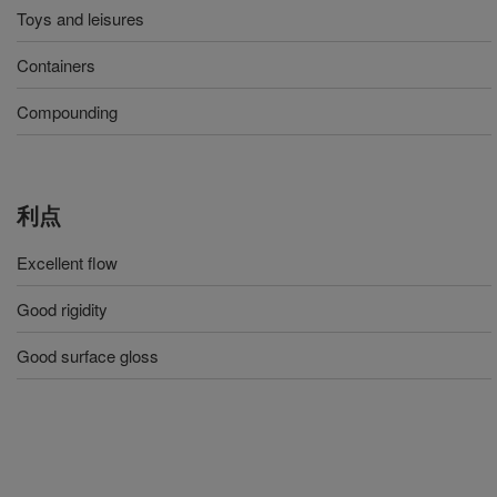
Toys and leisures
Containers
Compounding
利点
Excellent flow
Good rigidity
Good surface gloss