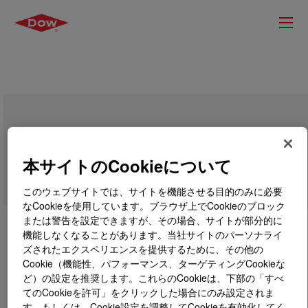
DOW™ LDPE 748A Low Density
Polyethylene Resin
本サイトのCookieについて
このウェブサイトでは、サイトを機能させる目的のみに必要
なCookieを使用しています。ブラウザ上でCookieのブロック
または警告を設定できますが、その場合、サイトが部分的に
機能しなくなることがあります。当社サイトのパーソナライ
ズされたエクスペリエンスを提供するために、その他の
Cookie（機能性、パフォーマンス、ターゲティングCookieな
ど）の設定を推奨します。これらのCookieは、下部の「すべ
てのCookieを許可」をクリックした場合にのみ設定されま
す。もしくは、Cookie設定を調整してCookieを有効化してく