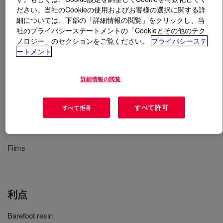
ださい。当社のCookieの使用およびお客様の選択に関する詳
細については、下部の「詳細情報の閲覧」をクリックし、当
とは
DOW™ LDPE 748A Low Density Polyethylene
社のプライバシーステートメントの「Cookieとその他のテク
Resin
?
ノロジー」のセクションをご覧ください。
プライバシーステ
ートメント
A barefoot low density polyethylene (LDPE) for
compounding and stretching/cling film applications.
詳細情報の閲覧
用途
すべて許可
すべて拒否
Compounding
Films
利点
Barefoot resin