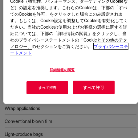
Cookie（機能性、パフォーマンス、ターゲティングCookieな
ど）の設定を推奨します。これらのCookieは、下部の「すべ
てのCookieを許可」をクリックした場合にのみ設定されま
とは
DOW™ LDPE 352E Low Density Polyethylene
す。もしくは、Cookie設定を調整してCookieを有効化してく
Resin
?
ださい。当社のCookieの使用およびお客様の選択に関する詳
細については、下部の「詳細情報の閲覧」をクリックし、当
This low-density polyethylene resin has a high
社のプライバシーステートメントの「Cookieとその他のテク
transparency designed for clarity over wrap applications.
ノロジー」のセクションをご覧ください。
プライバシーステ
This resin contains slip and antiblock additives. It can be
ートメント
readily extruded using conventional blown film
techniques utilizing melt temperatures between 160 and
詳細情報の閲覧
175°C.
すべて許可
すべて拒否
用途
Wrap applications
Conventional blown film
Light-produce bags