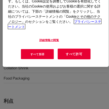
す。もしくは、Cookie設定を調整してCookieを有効化してく
ださい。当社のCookieの使用およびお客様の選択に関する詳
細については、下部の「詳細情報の閲覧」をクリックし、当
とは
DOW™ LDPE 208M Low Density Polyethylene
社のプライバシーステートメントの「Cookieとその他のテク
Resin
?
ノロジー」のセクションをご覧ください。
プライバシーステ
ートメント
Low density polyethylene available in latin america
designed for application in contact with food. Contains
slip additive.
詳細情報の閲覧
すべて許可
すべて拒否
用途
Collation Shrink
Food Packaging
利点