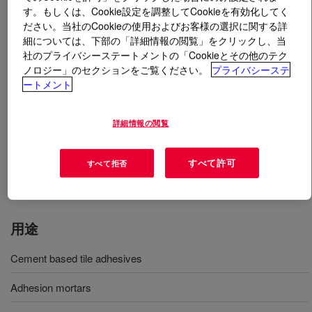
す。もしくは、Cookie設定を調整してCookieを有効化してく
ださい。当社のCookieの使用およびお客様の選択に関する詳
とは
DOW™ Latex Powder (DLP) 2025
?
細については、下部の「詳細情報の閲覧」をクリックし、当
社のプライバシーステートメントの「Cookieとその他のテク
本製品は、エチレン酢酸ビニル共重合体の水性エマルシ
ノロジー」のセクションをご覧ください。
プライバシーステ
ョンをスプレー乾燥することによって得られる、流動性
ートメント
を備えた白色の再分散性粉末ポリマーです。輸送、保
管、取り扱いの容易さなど、粉末添加剤の特長を備えて
詳細情報の閲覧
います。本製品は、建設産業向けに処方されたセメント
製品の主な特性を改善するといった、多くの用途で使用
すべて許可
できます。
すべて拒否
用途
Cement based tile adhesives
Adhesion mortars