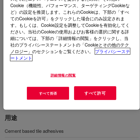
Cookie（機能性、パフォーマンス、ターゲティングCookieな
ど）の設定を推奨します。これらのCookieは、下部の「すべ
とは
DOW™ Latex Powder (DLP) 2000
?
てのCookieを許可」をクリックした場合にのみ設定されま
す。もしくは、Cookie設定を調整してCookieを有効化してく
酢酸ビニル-エチレン共重合体の水性分散液をスプレー
ださい。当社のCookieの使用およびお客様の選択に関する詳
乾燥して得られるさらさらした白色粉末。輸送、保管、
細については、下部の「詳細情報の閲覧」をクリックし、当
取り扱いの容易さなど、さらさらした粉末添加剤のあら
社のプライバシーステートメントの「Cookieとその他のテク
ノロジー」のセクションをご覧ください。
プライバシーステ
ゆる特長を備えています。本製品を建設産業のさまざま
ートメント
な用途で使用すると、セメントおよび石膏ベースの処方
の主な特性を改善できます。熱的または力学的なストレ
ス条件にさらされる製品の構築に非常にお勧めです。特
詳細情報の閲覧
に、EN12004規格に適合するセメントベースのタイル接
着剤用に開発されました。
すべて許可
すべて拒否
用途
Cement based tile adhesives