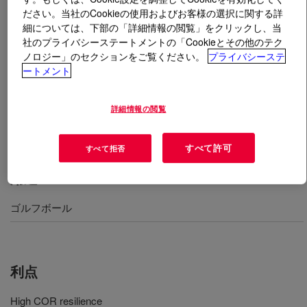
ださい。当社のCookieの使用およびお客様の選択に関する詳
細については、下部の「詳細情報の閲覧」をクリックし、当
とは
DOW™ HPF AD1035 Resin
?
社のプライバシーステートメントの「Cookieとその他のテク
ノロジー」のセクションをご覧ください。
プライバシーステ
An ionomer of ethylene acid acrylate terpolymer. This
ートメント
polymeric material can be processed in conventional
extrusion and injection equipment designed to process
詳細情報の閲覧
polyethylene and ethylene copolymer type resins, to
create various shapes and sheeting.
すべて許可
すべて拒否
用途
ゴルフボール
利点
High COR resilience