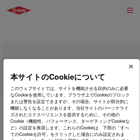
DOW™ DNDA-7144 NT 7 Linear Low
Density Polyethylene Resin
本サイトのCookieについて
このウェブサイトでは、サイトを機能させる目的のみに必要
なCookieを使用しています。ブラウザ上でCookieのブロック
または警告を設定できますが、その場合、サイトが部分的に
機能しなくなることがあります。当社サイトのパーソナライ
ズされたエクスペリエンスを提供するために、その他の
Cookie（機能性、パフォーマンス、ターゲティングCookieな
ど）の設定を推奨します。これらのCookieは、下部の「すべ
てのCookieを許可」をクリックした場合にのみ設定されま