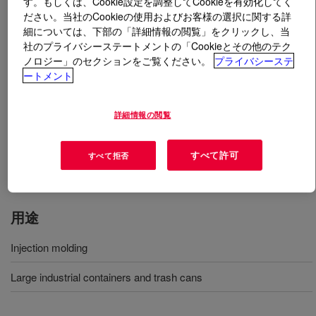
す。もしくは、Cookie設定を調整してCookieを有効化してく
ださい。当社のCookieの使用およびお客様の選択に関する詳
細については、下部の「詳細情報の閲覧」をクリックし、当
とは
DOW™ DNDA-7144 NT 7 Linear Low Density
社のプライバシーステートメントの「Cookieとその他のテク
Polyethylene Resin
?
ノロジー」のセクションをご覧ください。
プライバシーステ
ートメント
It is produced using UNIPOL™ PE Process Technology
and is intended for use in injection molding applications
詳細情報の閲覧
such as large industrial containers and trash cans. This
resin has been designed to have excellent impact
strength, rigidity, environmental stress crack resistance
すべて許可
すべて拒否
and processability.
用途
Injection molding
Large industrial containers and trash cans