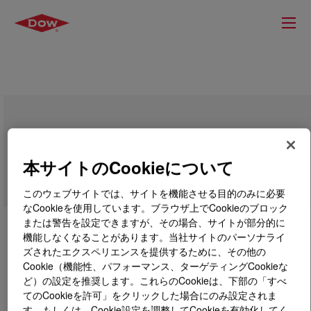
DOW™ DMDA-8812 NT 7 High Density
Polyethylene Resin
本サイトのCookieについて
このウェブサイトでは、サイトを機能させる目的のみに必要
なCookieを使用しています。ブラウザ上でCookieのブロック
または警告を設定できますが、その場合、サイトが部分的に
機能しなくなることがあります。当社サイトのパーソナライ
ズされたエクスペリエンスを提供するために、その他の
Cookie（機能性、パフォーマンス、ターゲティングCookieな
ど）の設定を推奨します。これらのCookieは、下部の「すべ
てのCookieを許可」をクリックした場合にのみ設定されま
す。もしくは、Cookie設定を調整してCookieを有効化してく