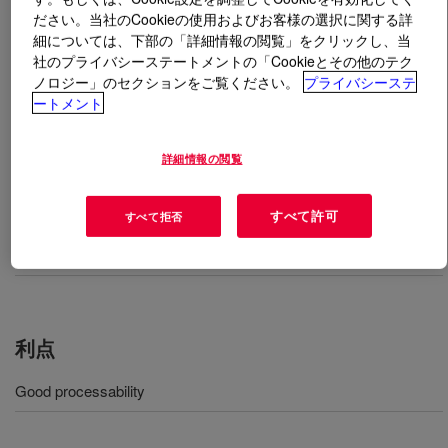
ださい。当社のCookieの使用およびお客様の選択に関する詳
細については、下部の「詳細情報の閲覧」をクリックし、当
とは
DOW™ DMDA-8812 NT 7 High Density
社のプライバシーステートメントの「Cookieとその他のテク
Polyethylene Resin
?
ノロジー」のセクションをご覧ください。
プライバシーステ
ートメント
High density polyethylene resin used for extrusion
coating applications​.
詳細情報の閲覧
用途
すべて許可
すべて拒否
Extrusion coating applications
利点
Good processability