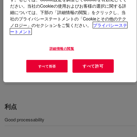
ださい。当社のCookieの使用およびお客様の選択に関する詳
細については、下部の「詳細情報の閲覧」をクリックし、当
とは
DOW™ DMDA-8810 NT 7 High Density
社のプライバシーステートメントの「Cookieとその他のテク
Polyethylene Resin
?
ノロジー」のセクションをご覧ください。
プライバシーステ
ートメント
High density polyethylene resin used for extrusion
coating applications​.
詳細情報の閲覧
用途
すべて許可
すべて拒否
Extrusion coating applications
利点
Good processability