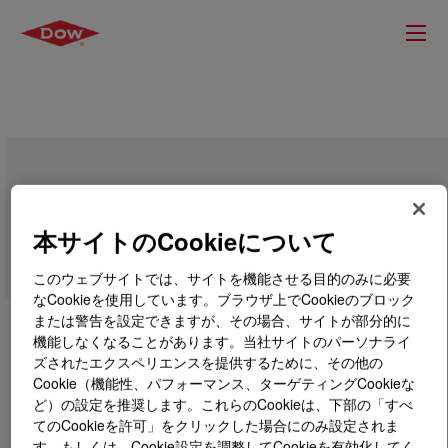
DOW™ DMDA-8810 NT 7 High Density
Polyethylene Resin
本サイトのCookieについて
このウェブサイトでは、サイトを機能させる目的のみに必要
なCookieを使用しています。ブラウザ上でCookieのブロック
または警告を設定できますが、その場合、サイトが部分的に
機能しなくなることがあります。当社サイトのパーソナライ
ズされたエクスペリエンスを提供するために、その他の
Cookie（機能性、パフォーマンス、ターゲティングCookieな
ど）の設定を推奨します。これらのCookieは、下部の「すべ
てのCookieを許可」をクリックした場合にのみ設定されま
す。もしくは、Cookie設定を調整してCookieを有効化してく