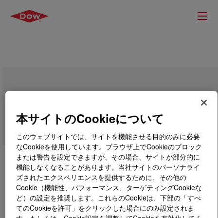
DOW™ DFDC-7047 NT 7 Linear Low
Density Polyethylene Resin
本サイトのCookieについて
このウェブサイトでは、サイトを機能させる目的のみに必要
なCookieを使用しています。ブラウザ上でCookieのブロック
または警告を設定できますが、その場合、サイトが部分的に
機能しなくなることがあります。当社サイトのパーソナライ
ズされたエクスペリエンスを提供するために、その他の
Cookie（機能性、パフォーマンス、ターゲティングCookieな
ど）の設定を推奨します。これらのCookieは、下部の「すべ
てのCookieを許可」をクリックした場合にのみ設定されま