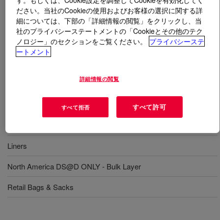
す。もしくは、Cookie設定を調整してCookieを有効化してく
ださい。当社のCookieの使用およびお客様の選択に関する詳
細については、下部の「詳細情報の閲覧」をクリックし、当
とは
DOW™ DFDC-7047 NT 7 Linear Low Density
社のプライバシーステートメントの「Cookieとその他のテク
Polyethylene Resin
?
ノロジー」のセクションをご覧ください。
プライバシーステ
ートメント
Ethylene-butene copolymer designed for blown film
applications.
詳細情報の閲覧
用途
すべて許可
すべて拒否
Bakery Films
Liners
North America DS@D ONLY - Bulk Layer
Retail Bags & Sacks