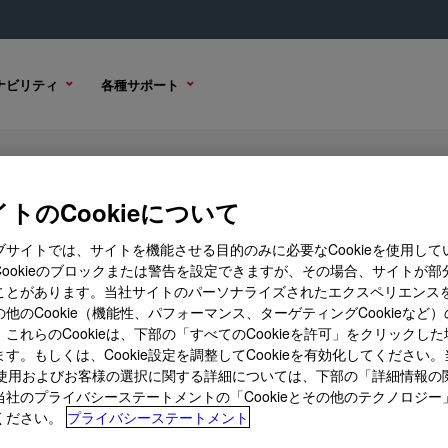
ナビリティ
各種サポート
トのCookieについて
ブサイトでは、サイトを機能させる目的のみに必要なCookieを使用して
Cookieのブロックまたは警告を設定できますが、その場合、サイトが部
ことがあります。当社サイトのパーソナライズされたエクスペリエンス
購入オプション
他のCookie（機能性、パフォーマンス、ターゲティングCookieなど
これらのCookieは、下部の「すべてのCookieを許可」をクリックし
す。もしくは、Cookie設定を調整してCookieを有効化してください
ieの使用およびお客様の選択に関する詳細については、下部の「詳細情報の
当社のプライバシーステートメントの「Cookieとその他のテクノロジー
ください。
プライバシーステートメント