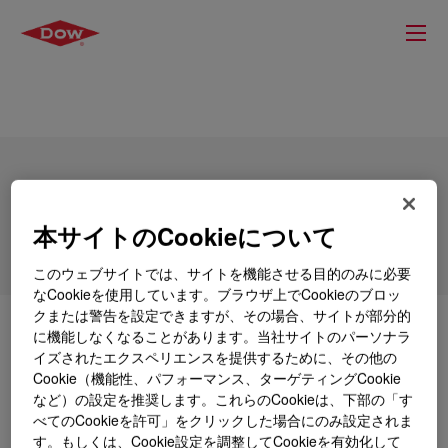
DOW™ C5 Cut-LA (Louisiana)
本サイトのCookieについて
このウェブサイトでは、サイトを機能させる目的のみに必要
なCookieを使用しています。ブラウザ上でCookieのブロッ
クまたは警告を設定できますが、その場合、サイトが部分的
とは
DOW™ C5 Cut-LA (Louisiana)
?
に機能しなくなることがあります。当社サイトのパーソナラ
イズされたエクスペリエンスを提供するために、その他の
Cookie（機能性、パフォーマンス、ターゲティングCookie
A complex mixture of (mainly unsaturated )C5
など）の設定を推奨します。これらのCookieは、下部の「す
hydrocarbons rich in cyclopentadiene, piperylene and
べてのCookieを許可」をクリックした場合にのみ設定されま
isoprene.
す。もしくは、Cookie設定を調整してCookieを有効化して