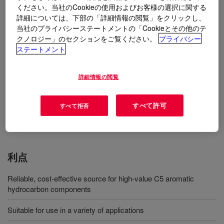
ください。当社のCookieの使用およびお客様の選択に関する
詳細については、下部の「詳細情報の閲覧」をクリックし、
用途
当社のプライバシーステートメントの「Cookieとその他のテ
クノロジー」のセクションをご覧ください。
プライバシー
Isoprene extraction
ステートメント
Gasoline blending
詳細情報の閲覧
Hydrocarbon Resins
すべて許可
すべて拒否
Source of cyclopentadiene, isoprene or piperylene
利点
Reliable, cost-effective source for high-value C5 aromatic
hydrocarbon components
Suitable for use in a variety of applications