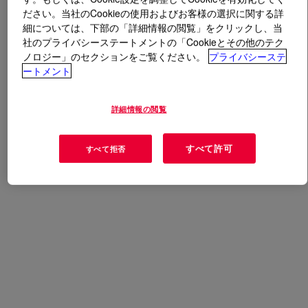
ださい。当社のCookieの使用およびお客様の選択に関する詳
細については、下部の「詳細情報の閲覧」をクリックし、当
とは
DOW™ 505I Low Density Polyethylene Resin
?
社のプライバシーステートメントの「Cookieとその他のテク
ノロジー」のセクションをご覧ください。
プライバシーステ
A barefoot grade for general purpose blown film
ートメント
applications.​
詳細情報の閲覧
すべて許可
すべて拒否