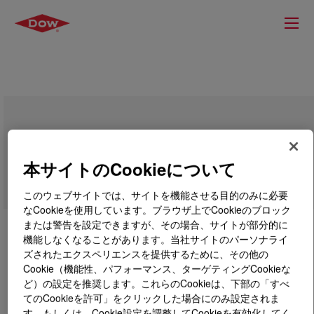
DOW™ 505I Low Density Polyethylene
Resin
本サイトのCookieについて
このウェブサイトでは、サイトを機能させる目的のみに必要
なCookieを使用しています。ブラウザ上でCookieのブロック
または警告を設定できますが、その場合、サイトが部分的に
機能しなくなることがあります。当社サイトのパーソナライ
ズされたエクスペリエンスを提供するために、その他の
Cookie（機能性、パフォーマンス、ターゲティングCookieな
ど）の設定を推奨します。これらのCookieは、下部の「すべ
てのCookieを許可」をクリックした場合にのみ設定されま
す。もしくは、Cookie設定を調整してCookieを有効化してく