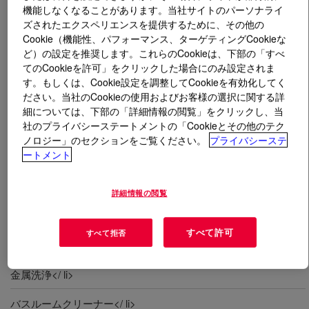
機能しなくなることがあります。当社サイトのパーソナライ
ズされたエクスペリエンスを提供するために、その他の
とは
Diisopropanolamine (DIPA)
?
Cookie（機能性、パフォーマンス、ターゲティングCookieな
ど）の設定を推奨します。これらのCookieは、下部の「すべ
てのCookieを許可」をクリックした場合にのみ設定されま
す。もしくは、Cookie設定を調整してCookieを有効化してく
ださい。当社のCookieの使用およびお客様の選択に関する詳
細については、下部の「詳細情報の閲覧」をクリックし、当
社のプライバシーステートメントの「Cookieとその他のテク
A basic chemical used in many applications serving as
ノロジー」のセクションをご覧ください。
プライバシーステ
emulsifiers, stabilizers, chemical intermediates and
ートメント
neutralizers. Specialty alkanolamine that acts as a
neutralizers for water-based coatings.
詳細情報の閲覧
用途
すべて許可
すべて拒否
飲料</ li>
金属洗浄</ li>
バスルームクリーナー</ li>