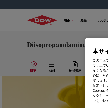
用途
製品
サステ
Diisopropanolamine (DIP
本サイ
このウェ
ウザ上で
なくなる
概要
物性
技術資料
サンプル
めに、その
奨します。
設定されま
Cook
ックし、
ンをご覧