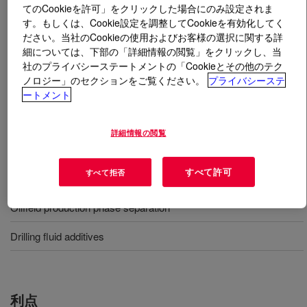
てのCookieを許可」をクリックした場合にのみ設定されま
す。もしくは、Cookie設定を調整してCookieを有効化してく
とは
DEMTROL™ 3 027 Oil Demulsifier Base
?
ださい。当社のCookieの使用およびお客様の選択に関する詳
細については、下部の「詳細情報の閲覧」をクリックし、当
A demulsifier base that can quickly reduce water-in-oil
社のプライバシーステートメントの「Cookieとその他のテク
levels, provide a sharper interface between the two
ノロジー」のセクションをご覧ください。
プライバシーステ
ートメント
phases for easier separation and effectively remove
more water to get closer to commercial crude oil
specifications.
詳細情報の閲覧
すべて許可
すべて拒否
用途
Oilfield production phase separation
Drilling fluid additives
利点