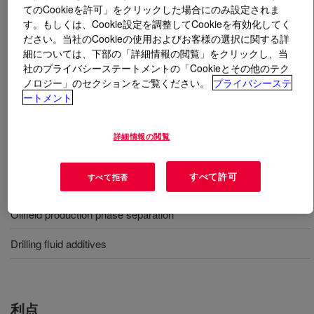
てのCookieを許可」をクリックした場合にのみ設定されま
す。もしくは、Cookie設定を調整してCookieを有効化してく
とは
DEMTROL™ 1 135E Oil Demulsifier Base
?
ださい。当社のCookieの使用およびお客様の選択に関する詳
細については、下部の「詳細情報の閲覧」をクリックし、当
A demulsifier base that can quickly reduce water-in-oil
社のプライバシーステートメントの「Cookieとその他のテク
ノロジー」のセクションをご覧ください。
プライバシーステ
levels, provide a sharper interface between the two
ートメント
phases for easier separation and effectively remove
more water to get closer to commercial crude oil
specifications.
詳細情報の閲覧
すべて許可
すべて拒否
用途
Oilfield production phase separation
Drilling fluid additives
利点