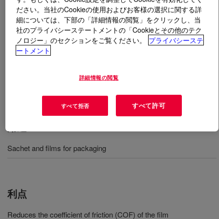
ださい。当社のCookieの使用およびお客様の選択に関する詳
細については、下部の「詳細情報の閲覧」をクリックし、当
とは
CONPOL™ 20S1 Additive Resin
?
社のプライバシーステートメントの「Cookieとその他のテク
ノロジー」のセクションをご覧ください。
プライバシーステ
A concentrated masterbatch made from an ethylene-
ートメント
methacrylic acid carrier resin. It is supplied in pellet form
and is intended for blending with Dow Surlyn® and
詳細情報の閲覧
Nucrel® resins to modify the surface properties of
resulting films or coatings.
すべて許可
すべて拒否
用途
Sachet and films for packaging
利点
Reduces the coefficient of friction (COF) of the film