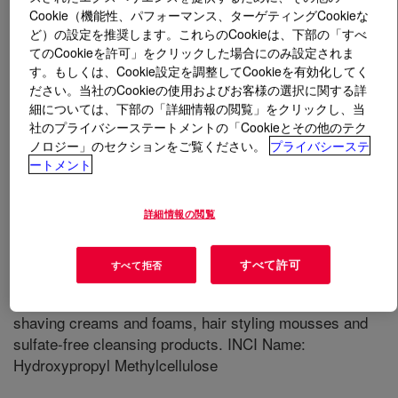
Cookie（機能性、パフォーマンス、ターゲティングCookieな
ど）の設定を推奨します。これらのCookieは、下部の「すべ
とは
CELLOSIZE™ Texture 40-0101-HF
てのCookieを許可」をクリックした場合にのみ設定されま
Hydroxypropyl Methylcellulose
?
す。もしくは、Cookie設定を調整してCookieを有効化してく
ださい。当社のCookieの使用およびお客様の選択に関する詳
細については、下部の「詳細情報の閲覧」をクリックし、当
社のプライバシーステートメントの「Cookieとその他のテク
ノロジー」のセクションをご覧ください。
プライバシーステ
ートメント
A multifunctional water-soluble polymer that enhances,
thickens, and stabilizes foams. It is a cold water
詳細情報の閲覧
dispersible hydroxymethylcellulose product with a
viscosity of 75,000 mPas for a 2% aqueous solution at
すべて許可
すべて拒否
20° C. Applications for this product include body washes
and facial cleansers, shampoos, liquid hand soaps,
shaving creams and foams, hair styling mousses and
sulfate-free cleansing products. INCI Name:
Hydroxypropyl Methylcellulose