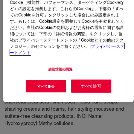
Cookie（機能性、パフォーマンス、ターゲティングCookieな
ど）の設定を推奨します。これらのCookieは、下部の「すべ
とは
CELLOSIZE™ Texture 40-0100 Hydroxypropyl
てのCookieを許可」をクリックした場合にのみ設定されま
Methylcellulose
?
す。もしくは、Cookie設定を調整してCookieを有効化してく
ださい。当社のCookieの使用およびお客様の選択に関する詳
細については、下部の「詳細情報の閲覧」をクリックし、当
社のプライバシーステートメントの「Cookieとその他のテク
ノロジー」のセクションをご覧ください。
プライバシーステ
ートメント
A multifunctional water-soluble polymer that enhance
詳細情報の閲覧
foams, form films, thicken, and stabilize. It is a cold
water dispersible hydroxymethylcellulose product with a
viscosity of 12,000 mPas for a 2% aqueous solution at
すべて許可
すべて拒否
20° C. Applications for this product include body washes
and facial cleansers, shampoos, liquid hand soaps,
shaving creams and foams, hair styling mousses and
sulfate-free cleansing products. INCI Name:
Hydroxypropyl Methylcellulose