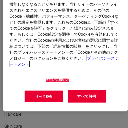
機能しなくなることがあります。当社サイトのパーソナライ
ズされたエクスペリエンスを提供するために、その他の
とは
CELLOSIZE™ Hydroxyethyl Cellulose QP-
Cookie（機能性、パフォーマンス、ターゲティングCookieな
15000-H Europe, PCG
?
ど）の設定を推奨します。これらのCookieは、下部の「すべ
てのCookieを許可」をクリックした場合にのみ設定されま
A nonionic, bio-based and biodegradable water-soluble
す。もしくは、Cookie設定を調整してCookieを有効化してく
ださい。当社のCookieの使用およびお客様の選択に関する詳
high-quality rheology modifiers. Allows to thicken,
細については、下部の「詳細情報の閲覧」をクリックし、当
improve emulsion stability and enhance the sensory
社のプライバシーステートメントの「Cookieとその他のテク
experience for hair and skin care applications. Proven
ノロジー」のセクションをご覧ください。
プライバシーステ
performance in delighting consumers for more than 30
ートメント
years. CELLOSIZE™ Hydroxyethyl Cellulose QP-15000-
H Europe, PCG allows to create low viscosity lotion.
詳細情報の閲覧
INCI Name: Hydroxyethylcellulose
すべて許可
すべて拒否
用途
Hair care
Skin care