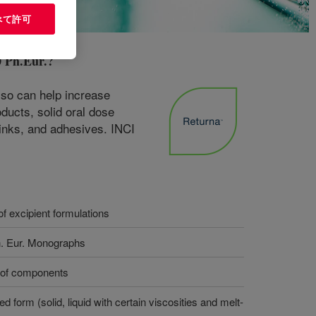
べて許可
 Ph.Eur.
?
Also can help increase
ducts, solid oral dose
, inks, and adhesives. INCI
f excipient formulations
. Eur. Monographs
y of components
d form (solid, liquid with certain viscosities and melt-