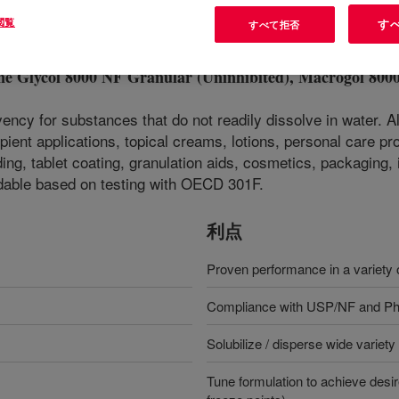
閲覧
す
すべて拒否
ycol 8000 NF Granular (Uninhibited), Macrogol 8000
vency for substances that do not readily dissolve in water. 
ient applications, topical creams, lotions, personal care pro
nding, tablet coating, granulation aids, cosmetics, packaging
able based on testing with OECD 301F.
利点
Proven performance in a variety o
Compliance with USP/NF and Ph
Solubilize / disperse wide variet
Tune formulation to achieve desire