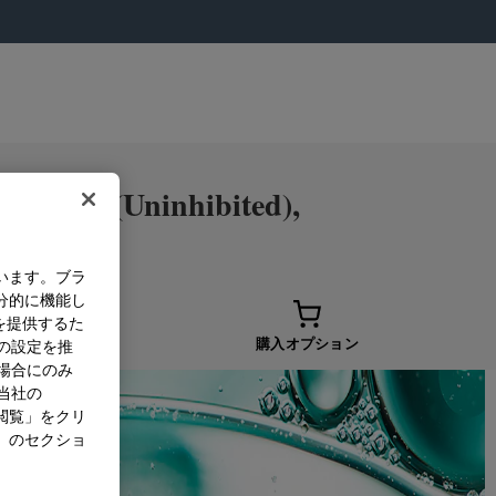
nular (Uninhibited),
います。ブラ
分的に機能し
を提供するた
プション
購入オプション
）の設定を推
た場合にのみ
。当社の
閲覧」をクリ
」のセクショ