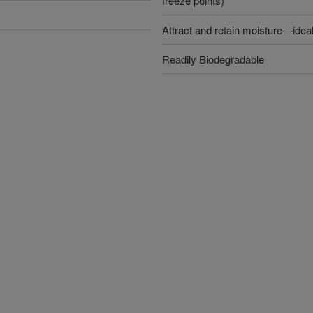
freeze points)
Attract and retain moisture—ideal
Readily Biodegradable