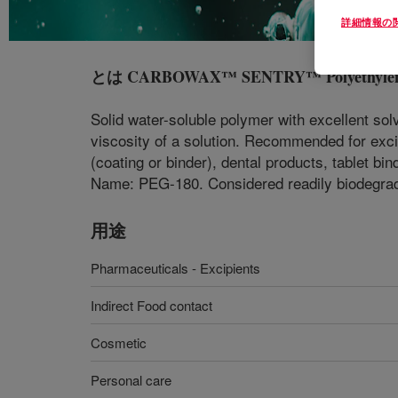
詳細情報の
とは
CARBOWAX™ SENTRY™ Polyethylene Gl
Solid water-soluble polymer with excellent sol
viscosity of a solution. Recommended for excip
(coating or binder), dental products, tablet bi
Name: PEG-180. Considered readily biodegrad
用途
Pharmaceuticals - Excipients
Indirect Food contact
Cosmetic
Personal care