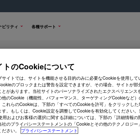
ナビリティ
各種サポート
Polyethylene Glycol 8000 NF Gra
r.
トのCookieについて
ブサイトでは、サイトを機能させる目的のみに必要なCookieを使用して
Cookieのブロックまたは警告を設定できますが、その場合、サイトが部
ことがあります。当社サイトのパーソナライズされたエクスペリエンス
技術資料
サンプル オ
他のCookie（機能性、パフォーマンス、ターゲティングCookieなど
これらのCookieは、下部の「すべてのCookieを許可」をクリックし
す。もしくは、Cookie設定を調整してCookieを有効化してください
ieの使用およびお客様の選択に関する詳細については、下部の「詳細情報の
当社のプライバシーステートメントの「Cookieとその他のテクノロジー
ください。
プライバシーステートメント