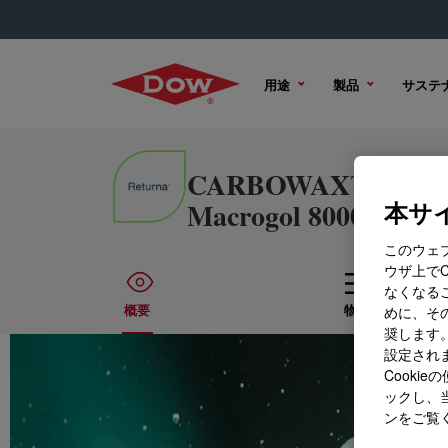
用途
製品
サステ
CARBOWAX™ SENTRY™ 
Macrogol 8000 Ph.Eu
本サイ
このウェ
ウザ上で
なくなる
概要
物性
めに、その
奨します。
設定されま
Cook
ックし、
ンをご覧